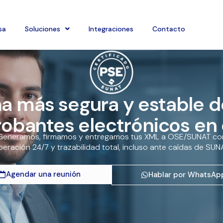
sa
Soluciones
Integraciones
Contacto
a más segura y estable d
bantes electrónicos en 
Generamos, firmamos y entregamos tus XML a OSE/SUNAT co
eración 24/7 y trazabilidad total, incluso ante caídas de SUN
Agendar una reunión
Hablar por WhatsAp