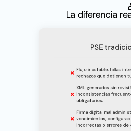
La diferencia re
PSE tradici
Flujo inestable: fallas in
rechazos que detienen tu
XML generados sin revisió
inconsistencias frecuen
obligatorios.
Firma digital mal adminis
vencimientos, configurac
incorrectas o errores de 