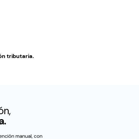
n tributaria.
ón,
a.
vención manual, con