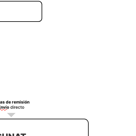
as de remisión
Envío
directo