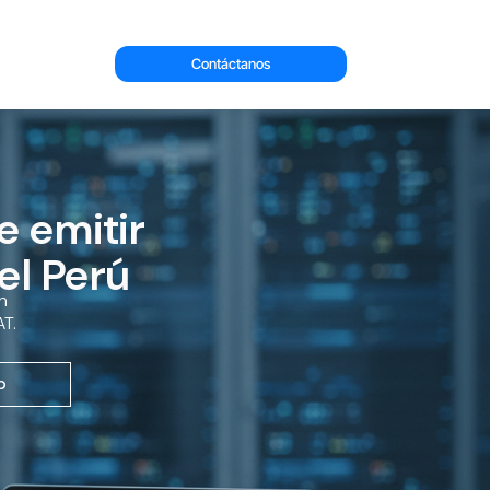
Contáctanos
e emitir
el Perú
n
AT.
p