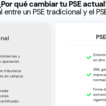
¿Por qué cambiar tu PSE actual
al entre un PSE tradicional y el 
PSE
onal
Emisión
termitentes y
en alto
 operación.
XML ge
n tributaria:
impeca
tes en campos
normas
Firma d
trada:
extrem
iones
vigente
certificado.