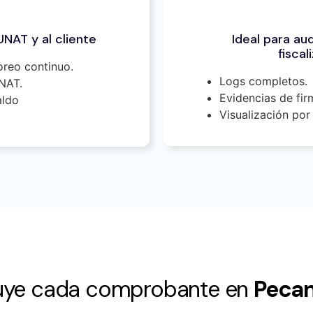
NAT y al cliente
Ideal para aud
fisca
oreo continuo.
Logs completos.
UNAT.
Evidencias de fir
aldo
Visualización por 
uye cada comprobante en
Peca