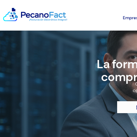
Empre
La form
compro
op