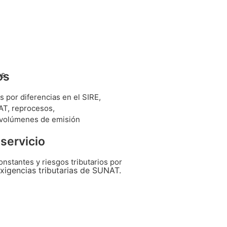
os
s.
s por diferencias en el SIRE,
T, reprocesos,
s volúmenes de emisión
servicio
nstantes y riesgos tributarios por
xigencias tributarias de SUNAT.