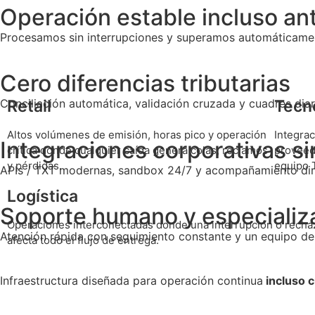
Operación estable incluso a
Procesamos sin interrupciones y superamos automáticamen
Cero diferencias tributarias
Retail
Tecno
Conciliación automática, validación cruzada y cuadres dia
Altos volúmenes de emisión, horas pico y operación
Integrac
Integraciones corporativas si
crítica donde cualquier caída genera colas, reclamos
proveed
y pérdidas.
equipo T
APIs / TXT modernas, sandbox 24/7 y acompañamiento direc
Logística
Soporte humano y especializ
Operaciones interconectadas donde una interrupción o recha
Atención rápida con seguimiento constante y un equipo de 
afecta todo el flujo de entrega.
Infraestructura diseñada para operación continua
incluso 