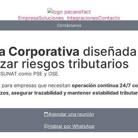
Empresa
Soluciones
Integraciones
Contacto
Contáctanos
a Corporativa
diseñada 
zar riesgos tributarios
r SUNAT como PSE y OSE.
s para empresas que necesitan
o
peración continua 24/7 co
zos, asegurar trazabilidad y mantener estabilidad tributar
Agendar una reunión
Hablar por WhatsApp