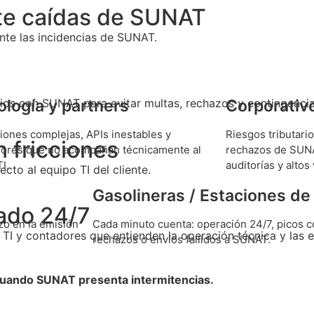
nte caídas de SUNAT
te las incidencias de SUNAT.
logía y partners
Corporativ
rios con SUNAT para evitar multas, rechazos y contingencia
iones complejas, APIs inestables y
Riesgos tributario
n fricciones
ores que no acompañan técnicamente al
rechazos de SUNA
I.
auditorías y alto
to al equipo TI del cliente.
Gasolineras / Estaciones de 
ado 24/7
zo en la emisión
Cada minuto cuenta: operación 24/7, picos co
TI y contadores que entienden la operación técnica y las e
rechazos o envíos fallidos a SUNAT.
cuando SUNAT presenta intermitencias.