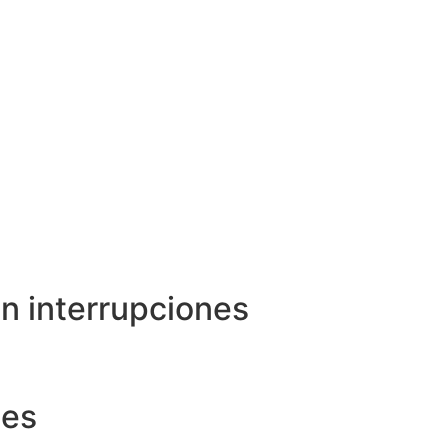
n interrupciones
tributarias gracias a conciliación
tinua y continuidad operativa
dación
lidad probada para auditorías internas
nes