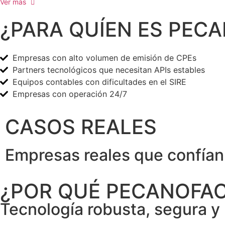
Ver más
¿PARA QUÍEN ES PEC
Empresas con alto volumen de emisión de CPEs
Partners tecnológicos que necesitan APIs estables
Equipos contables con dificultades en el SIRE
Empresas con operación 24/7
CASOS REALES
Empresas reales que confían
Operación estable 24/7 en alto volumen, sin
APIs 
Procesos continuos y sin interrupciones, con validación estable 
¿POR QUÉ PECANOFA
rechazos ni retrasos incluso en picos de demanda.
técni
completa de cada comprobante.
equip
Tecnología robusta, segura y